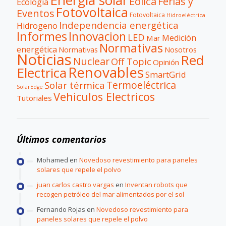
Eólica
Ferias y
Ecología
Fotovoltaica
Eventos
Fotovoltaica
Hidroeléctrica
Independencia energética
Hidrogeno
Informes
Innovacion
LED
Medición
Mar
Normativas
energética
Normativas
Nosotros
Noticias
Red
Nuclear
Off Topic
Opinión
Renovables
Electrica
SmartGrid
Termoeléctrica
Solar térmica
SolarEdge
Vehiculos Electricos
Tutoriales
Últimos comentarios
Mohamed
en
Novedoso revestimiento para paneles
solares que repele el polvo
juan carlos castro vargas
en
Inventan robots que
recogen petróleo del mar alimentados por el sol
Fernando Rojas
en
Novedoso revestimiento para
paneles solares que repele el polvo