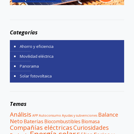
Categorías
Ahorro y eficiencia
Movilidad eléctrica
Panorama
Solar fotovoltaica
Temas
Análisis
Balance
APP
Autoconsumo
Ayudas y subvenciones
Neto
Baterías
Biocombustibles
Biomasa
Compañías eléctricas
Curiosidades
Energía solar