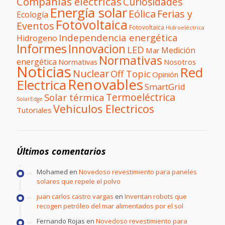
Compañías eléctricas
Curiosidades
Energía solar
Eólica
Ferias y
Ecología
Fotovoltaica
Eventos
Fotovoltaica
Hidroeléctrica
Independencia energética
Hidrogeno
Informes
Innovacion
LED
Medición
Mar
Normativas
energética
Normativas
Nosotros
Noticias
Red
Nuclear
Off Topic
Opinión
Renovables
Electrica
SmartGrid
Termoeléctrica
Solar térmica
SolarEdge
Vehiculos Electricos
Tutoriales
Últimos comentarios
Mohamed
en
Novedoso revestimiento para paneles
solares que repele el polvo
juan carlos castro vargas
en
Inventan robots que
recogen petróleo del mar alimentados por el sol
Fernando Rojas
en
Novedoso revestimiento para