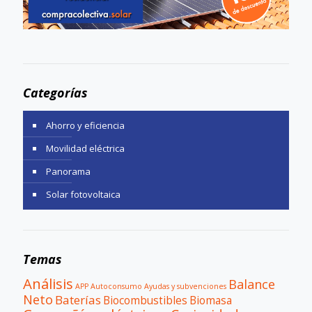
Categorías
Ahorro y eficiencia
Movilidad eléctrica
Panorama
Solar fotovoltaica
Temas
Análisis
Balance
APP
Autoconsumo
Ayudas y subvenciones
Neto
Baterías
Biocombustibles
Biomasa