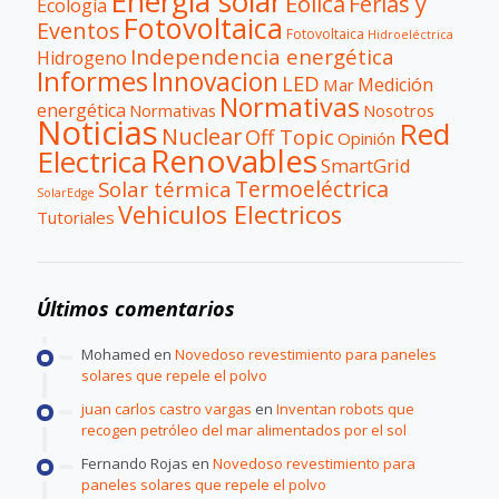
Energía solar
Eólica
Ferias y
Ecología
Fotovoltaica
Eventos
Fotovoltaica
Hidroeléctrica
Independencia energética
Hidrogeno
Informes
Innovacion
LED
Medición
Mar
Normativas
energética
Normativas
Nosotros
Noticias
Red
Nuclear
Off Topic
Opinión
Renovables
Electrica
SmartGrid
Termoeléctrica
Solar térmica
SolarEdge
Vehiculos Electricos
Tutoriales
Últimos comentarios
Mohamed
en
Novedoso revestimiento para paneles
solares que repele el polvo
juan carlos castro vargas
en
Inventan robots que
recogen petróleo del mar alimentados por el sol
Fernando Rojas
en
Novedoso revestimiento para
paneles solares que repele el polvo