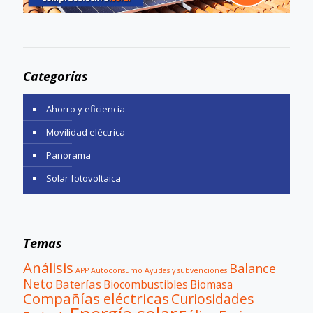
Categorías
Ahorro y eficiencia
Movilidad eléctrica
Panorama
Solar fotovoltaica
Temas
Análisis
Balance
APP
Autoconsumo
Ayudas y subvenciones
Neto
Baterías
Biocombustibles
Biomasa
Compañías eléctricas
Curiosidades