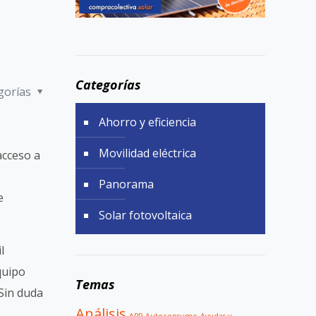
Categorías
gorías
Ahorro y eficiencia
Movilidad eléctrica
acceso a
Panorama
e
Solar fotovoltaica
l
quipo
Temas
 Sin duda
Análisis