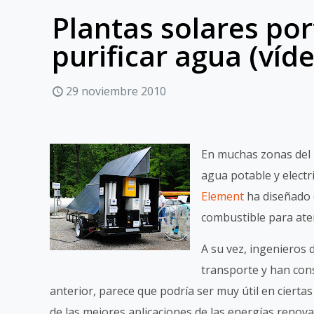
Plantas solares por
purificar agua (víd
29 noviembre 2010
En muchas zonas del 
agua potable y elect
Element
ha diseñado 
combustible para ate
A su vez, ingenieros 
transporte y han cons
anterior, parece que podría ser muy útil en cierta
de las mejores aplicaciones de las energías renov