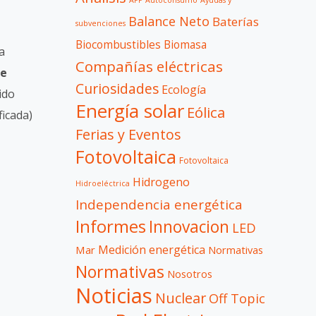
APP
Autoconsumo
Ayudas y
Balance Neto
Baterías
subvenciones
Biocombustibles
Biomasa
a
Compañías eléctricas
de
Curiosidades
Ecología
ido
Energía solar
Eólica
ficada)
Ferias y Eventos
Fotovoltaica
Fotovoltaica
Hidrogeno
Hidroeléctrica
Independencia energética
Informes
Innovacion
LED
Medición energética
Mar
Normativas
Normativas
Nosotros
Noticias
Nuclear
Off Topic