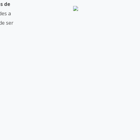
os de
des a
de ser