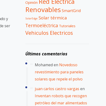
Red Electrica
Opinión
Renovables
SmartGrid
Solar térmica
ado y
SolarEdge
Termoeléctrica
de ser
Tutoriales
Vehiculos Electricos
Últimos comentarios
Mohamed
en
Novedoso
revestimiento para paneles
solares que repele el polvo
juan carlos castro vargas
en
Inventan robots que recogen
petróleo del mar alimentados