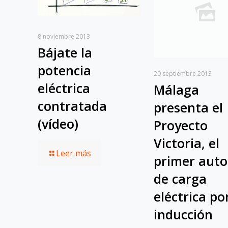
8 noviembre 2013
Bájate la
potencia
20 septiembre 2013
eléctrica
Málaga
contratada
presenta el
(vídeo)
Proyecto
Victoria, el
Leer más
primer aut
de carga
eléctrica po
inducción