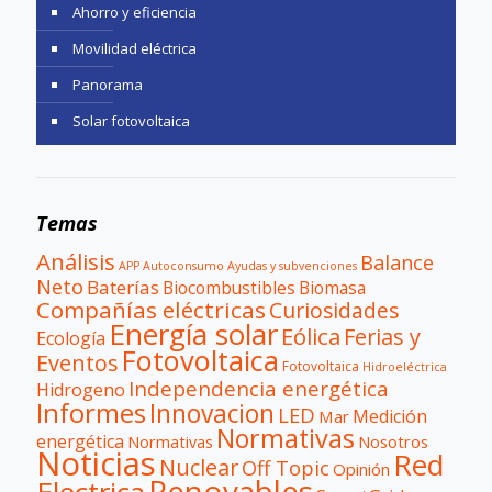
Ahorro y eficiencia
Movilidad eléctrica
Panorama
Solar fotovoltaica
Temas
Análisis
Balance
APP
Autoconsumo
Ayudas y subvenciones
Neto
Baterías
Biocombustibles
Biomasa
Compañías eléctricas
Curiosidades
Energía solar
Eólica
Ferias y
Ecología
Fotovoltaica
Eventos
Fotovoltaica
Hidroeléctrica
Independencia energética
Hidrogeno
Informes
Innovacion
LED
Medición
Mar
Normativas
energética
Normativas
Nosotros
Noticias
Red
Nuclear
Off Topic
Opinión
Renovables
Electrica