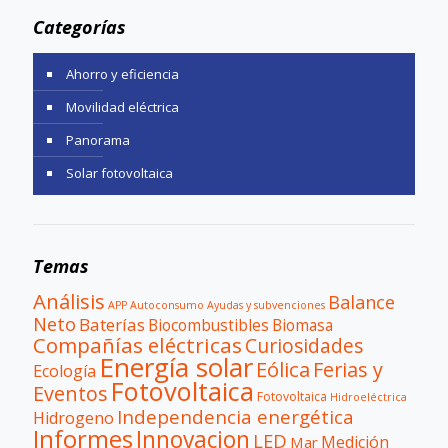
Categorías
Ahorro y eficiencia
Movilidad eléctrica
Panorama
Solar fotovoltaica
Temas
Análisis
Balance
APP
Autoconsumo
Ayudas y subvenciones
Neto
Baterías
Biocombustibles
Biomasa
Compañías eléctricas
Curiosidades
Energía solar
Eólica
Ferias y
Ecología
Fotovoltaica
Eventos
Fotovoltaica
Hidroeléctrica
Independencia energética
Hidrogeno
Informes
Innovacion
LED
Medición
Mar