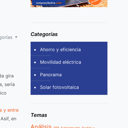
Categorías
gorías
Ahorro y eficiencia
Movilidad eléctrica
Panorama
da gira
, sería
Solar fotovoltaica
nico
s y entre
Temas
Asif, en
Análisis
APP
Autoconsumo
Ayudas y