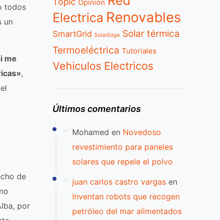
Red
Topic
Opinión
o todos
Renovables
Electrica
s un
Solar térmica
SmartGrid
SolarEdge
Termoeléctrica
Tutoriales
i me
Vehiculos Electricos
ricas»
,
el
Últimos comentarios
Mohamed
en
Novedoso
revestimiento para paneles
solares que repele el polvo
echo de
juan carlos castro vargas
en
omo
Inventan robots que recogen
lba, por
petróleo del mar alimentados