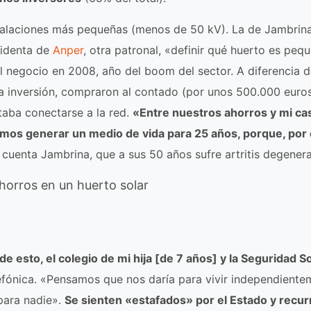
stalaciones más pequeñas (menos de 50 kV). La de Jambrin
sidenta de
Anper
, otra patronal, «definir qué huerto es peq
l negocio en 2008, año del boom del sector. A diferencia 
la inversión, compraron al contado (por unos 500.000 euro
ltaba conectarse a la red.
«Entre nuestros ahorros y mi ca
mos generar un medio de vida para 25 años, porque, por 
, cuenta Jambrina, que a sus 50 años sufre artritis degenera
horros en un huerto solar
esto, el colegio de mi hija [de 7 años] y la Seguridad Soc
lefónica. «Pensamos que nos daría para vivir independiente
 para nadie».
Se sienten «estafados» por el Estado y recur