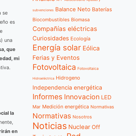
Balance Neto
Baterías
subvenciones
a se
Biocombustibles
Biomasa
ueño es
Compañías eléctricas
de
Curiosidades
Ecología
s) una
Energía solar
Eólica
sa, que
Ferias y Eventos
edad, mi
Fotovoltaica
tiva.
Fotovoltaica
Hidrogeno
Hidroeléctrica
Independencia energética
Informes
Innovacion
LED
Medición energética
Mar
Normativas
ial la
Normativas
Nosotros
mente,
Noticias
Nuclear
Off
rirán en