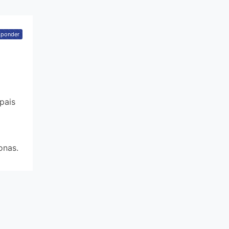
sponder
pais
onas.