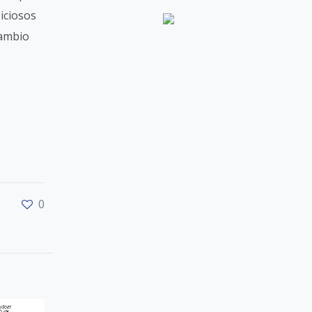
iciosos
cambio
0