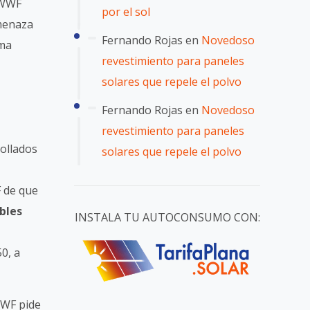
e WWF
por el sol
amenaza
Fernando Rojas
en
Novedoso
ema
revestimiento para paneles
solares que repele el polvo
Fernando Rojas
en
Novedoso
revestimiento para paneles
rollados
solares que repele el polvo
 de que
bles
INSTALA TU AUTOCONSUMO CON:
0, a
WWF pide