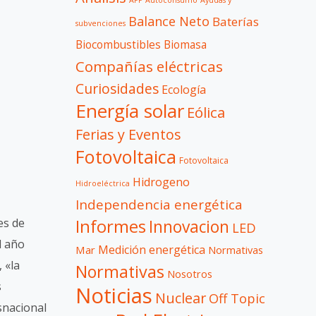
APP
Autoconsumo
Ayudas y
Balance Neto
Baterías
subvenciones
Biocombustibles
Biomasa
Compañías eléctricas
Curiosidades
Ecología
Energía solar
Eólica
Ferias y Eventos
Fotovoltaica
Fotovoltaica
Hidrogeno
Hidroeléctrica
Independencia energética
Informes
es de
Innovacion
LED
l año
Medición energética
Mar
Normativas
 «la
Normativas
Nosotros
s
Noticias
Nuclear
Off Topic
snacional