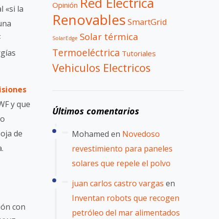
Red Electrica
Opinión
 «si la
Renovables
SmartGrid
una
Solar térmica
F
SolarEdge
Termoeléctrica
rgías
Tutoriales
Vehiculos Electricos
isiones
WF y que
Últimos comentarios
co
oja de
Mohamed
en
Novedoso
.
revestimiento para paneles
solares que repele el polvo
juan carlos castro vargas
en
Inventan robots que recogen
ión con
petróleo del mar alimentados