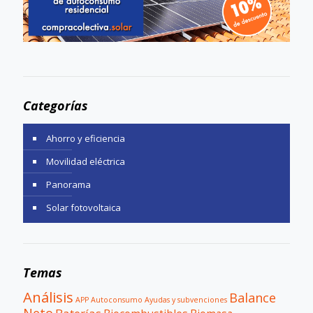
Categorías
Ahorro y eficiencia
Movilidad eléctrica
Panorama
Solar fotovoltaica
Temas
Análisis
Balance
APP
Autoconsumo
Ayudas y subvenciones