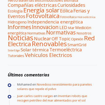
Neto
Baterías
Biocombustibles
Biomasa
Compañías eléctricas
Curiosidades
Energía solar
Eólica
Ferias y
Ecología
Fotovoltaica
Eventos
Fotovoltaica
Hidroeléctrica
Independencia energética
Hidrogeno
Informes
Innovacion
LED
Medición
Mar
Normativas
energética
Normativas
Nosotros
Noticias
Red
Nuclear
Off Topic
Opinión
Renovables
Electrica
SmartGrid
Termoeléctrica
Solar térmica
SolarEdge
Vehiculos Electricos
Tutoriales
Últimos comentarios
Mohamed
en
Novedoso revestimiento para paneles
solares que repele el polvo
juan carlos castro vargas
en
Inventan robots que
recogen petróleo del mar alimentados por el sol